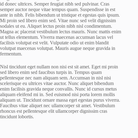
id donec ultrices. Semper feugiat nibh sed pulvinar. Cras
semper auctor neque vitae tempus quam. Suspendisse in est
ante in nibh. Felis bibendum ut tristique et egestas quis ipsum.
Mi proin sed libero enim sed. Vitae nunc sed velit dignissim
sodales ut eu. Aliquet lectus proin nibh nisl condimentum.
Magna ac placerat vestibulum lectus mauris. Nunc mattis enim
ut tellus elementum. Viverra maecenas accumsan lacus vel
facilisis volutpat est velit. Vulputate odio ut enim blandit
volutpat maecenas volutpat. Mauris augue neque gravida in
fermentum.
Nisl tincidunt eget nullam non nisi est sit amet. Eget mi proin
sed libero enim sed faucibus turpis in. Tempus quam
pellentesque nec nam aliquam sem. Accumsan in nisl nisi
scelerisque eu ultrices vitae auctor. Nunc aliquet bibendum
enim facilisis gravida neque convallis. Nunc id cursus metus
aliquam eleifend mi in. Sed euismod nisi porta lorem mollis
aliquam ut. Tincidunt ornare massa eget egestas purus viverra.
Faucibus vitae aliquet nec ullamcorper sit amet. Vestibulum
rhoncus est pellentesque elit ullamcorper dignissim cras
tincidunt lobortis.