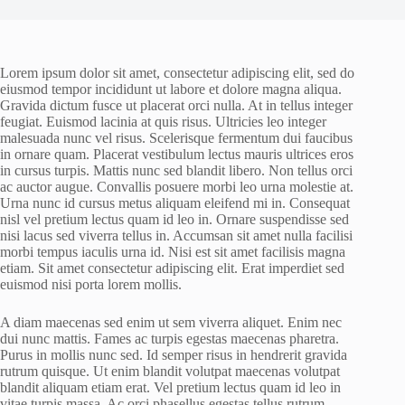
Lorem ipsum dolor sit amet, consectetur adipiscing elit, sed do
eiusmod tempor incididunt ut labore et dolore magna aliqua.
Gravida dictum fusce ut placerat orci nulla. At in tellus integer
feugiat. Euismod lacinia at quis risus. Ultricies leo integer
malesuada nunc vel risus. Scelerisque fermentum dui faucibus
in ornare quam. Placerat vestibulum lectus mauris ultrices eros
in cursus turpis. Mattis nunc sed blandit libero. Non tellus orci
ac auctor augue. Convallis posuere morbi leo urna molestie at.
Urna nunc id cursus metus aliquam eleifend mi in. Consequat
nisl vel pretium lectus quam id leo in. Ornare suspendisse sed
nisi lacus sed viverra tellus in. Accumsan sit amet nulla facilisi
morbi tempus iaculis urna id. Nisi est sit amet facilisis magna
etiam. Sit amet consectetur adipiscing elit. Erat imperdiet sed
euismod nisi porta lorem mollis.
A diam maecenas sed enim ut sem viverra aliquet. Enim nec
dui nunc mattis. Fames ac turpis egestas maecenas pharetra.
Purus in mollis nunc sed. Id semper risus in hendrerit gravida
rutrum quisque. Ut enim blandit volutpat maecenas volutpat
blandit aliquam etiam erat. Vel pretium lectus quam id leo in
vitae turpis massa. Ac orci phasellus egestas tellus rutrum.