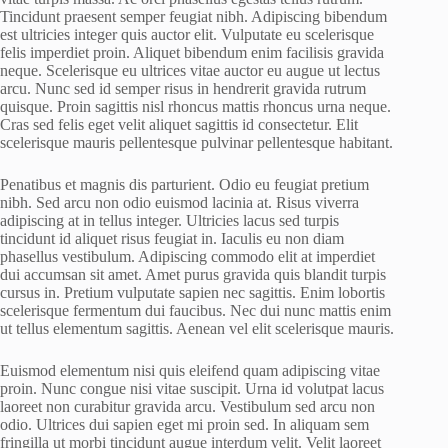
Tincidunt praesent semper feugiat nibh. Adipiscing bibendum
est ultricies integer quis auctor elit. Vulputate eu scelerisque
felis imperdiet proin. Aliquet bibendum enim facilisis gravida
neque. Scelerisque eu ultrices vitae auctor eu augue ut lectus
arcu. Nunc sed id semper risus in hendrerit gravida rutrum
quisque. Proin sagittis nisl rhoncus mattis rhoncus urna neque.
Cras sed felis eget velit aliquet sagittis id consectetur. Elit
scelerisque mauris pellentesque pulvinar pellentesque habitant.
Penatibus et magnis dis parturient. Odio eu feugiat pretium
nibh. Sed arcu non odio euismod lacinia at. Risus viverra
adipiscing at in tellus integer. Ultricies lacus sed turpis
tincidunt id aliquet risus feugiat in. Iaculis eu non diam
phasellus vestibulum. Adipiscing commodo elit at imperdiet
dui accumsan sit amet. Amet purus gravida quis blandit turpis
cursus in. Pretium vulputate sapien nec sagittis. Enim lobortis
scelerisque fermentum dui faucibus. Nec dui nunc mattis enim
ut tellus elementum sagittis. Aenean vel elit scelerisque mauris.
Euismod elementum nisi quis eleifend quam adipiscing vitae
proin. Nunc congue nisi vitae suscipit. Urna id volutpat lacus
laoreet non curabitur gravida arcu. Vestibulum sed arcu non
odio. Ultrices dui sapien eget mi proin sed. In aliquam sem
fringilla ut morbi tincidunt augue interdum velit. Velit laoreet